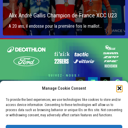
Alix André Gallis Champion de France XCC U23
A 20 ans, il endosse pour la première fois le maillot...
SUIVEZ- NOUS !
Manage Cookie Consent
© Decathlon Ford Racing Team | photos droits réservés
mentions légales
| site :
razorimages.com
To provide the best experiences, we use technologies like cookies to store and/or
access device information. Consenting to these technologies will allow us to
process data such as browsing behavior or unique IDs on this site. Not consenting
or withdrawing consent, may adversely affect certain features and functions.