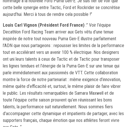
hommage à la nouvelle Ford Puma Gen-E. Je suis fier de voir que
cette belle synergie entre Tactic, Ford et Rockrider se concrétise
aujourd’hui. Merci à tous de rendre cela possible !”
Louis Carl Vignon (Président Ford France)
:” Voir l’équipe
Decathlon Ford Racing Team arriver aux Gets vêtu d’une tenue
inspirée de notre tout nouveau Puma Gen-E illustre parfaitement
l’ADN que nous partageons : repousser les limites de la performance
tout en accélérant vers un avenir 100 % électrique. Nos designers
ont uni leurs talents à ceux de Tactic et de Tactic pour transposer
les lignes tendues et l’énergie de la Puma Gen-E sur une tenue qui
parle immédiatement aux passionnés de VTT. Cette collaboration
montre la force de notre partenariat : même exigence d’innovation,
même quête d’efficacité et, surtout, le même plaisir de faire vibrer
le public. Les résultats remarquables de Samara Maxwell et de
toute l’équipe cette saison prouvent qu’en réunissant les bons
talents, la performance suit naturellement. Nous sommes fiers
d’accompagner cette dynamique et impatients de partager, avec les
supporters français, chaque émotion que nos athlètes feront vivre